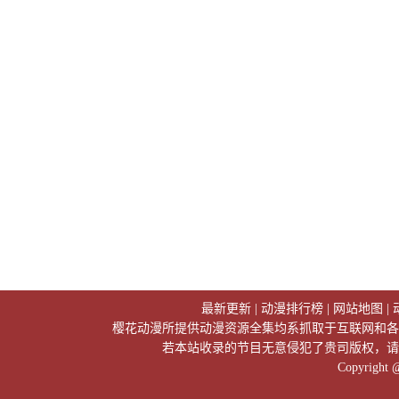
最新更新
|
动漫排行榜
|
网站地图
|
樱花动漫所提供动漫资源全集均系抓取于互联网和各
若本站收录的节目无意侵犯了贵司版权，请
Copyright 