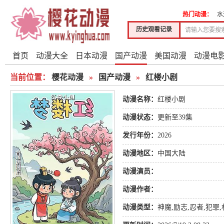
热门动漫：
水
历史观看记录
首页
动漫大全
日本动漫
国产动漫
美国动漫
动漫电
当前位置：
樱花动漫
»
国产动漫
»
红楼小剧
动漫名称：
红楼小剧
动漫状态：
更新至39集
发行年份：
2026
动漫地区：
中国大陆
动漫演员：
动漫作者：
动漫类型：
神魔
,
励志
,
忍者
,
犯罪
,