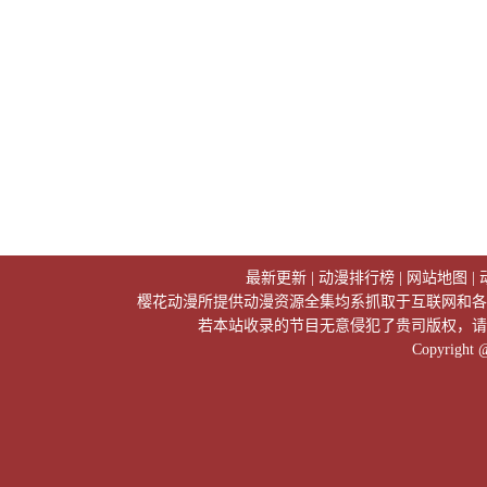
最新更新
|
动漫排行榜
|
网站地图
|
樱花动漫所提供动漫资源全集均系抓取于互联网和各
若本站收录的节目无意侵犯了贵司版权，请
Copyright 