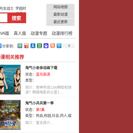
网站地图
月女战士
学园时
间停止
最新动漫
最近更新
VA版
真人版
动漫专题
动漫排行榜
0
分享到：
动漫相关推荐
淘气小亲亲动画下载
状态：
蓝光高清
类型：
简介：邪神传说5200啊哈哈快
进？韩国电影办公室3.....
淘气小兵兵第一季
状态：
第5集
类型：
热血
,
校园
,
社会
,
同人
,
娱
乐
,
剧情
,
英语
,
动画
,
喜剧
简介：暂无简介...