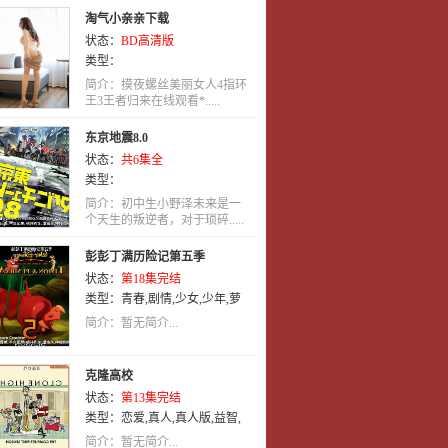
淘气小亲亲下载
状态：
BD高清版
类型：
简介：摸夜螺丝美丽女人4指环
王3王者归来在线观看*.....
东京地震8.0
状态：
共6集全
类型：
简介：初中生小野泽未来是一
个天生的叛逆者，对于琐碎.....
彭彭丁满历险记第五季
状态：
第18集完结
类型：
青春
,
剧情
,
少女
,
少年
,
萝
莉
,
少年爱
,
冒险
,
英语
,
动画
,
喜剧
简介：暂无简介...
克隆高校
状态：
第13集完结
类型：
恋爱
,
真人
,
真人版
,
益智
,
同人
,
战斗
,
科幻
,
英语
,
动作
,
喜剧
简介：暂无简介...