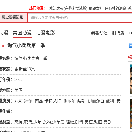
热门动漫：
水边之夜(完整未增减版)
眼镜女神
哥布林的洞窟
苍
历史观看记录
动漫
美国动漫
动漫电影
新番动漫
剧场版
O
»
淘气小兵兵第二季
漫名称：
淘气小兵兵第二季
漫状态：
更新至13集
行年份：
2022
漫地区：
美国
漫演员：
妮可·拜尔
南茜·卡特莱特
谢丽尔·蔡斯
伊丽莎白·戴利
安
·克拉姆斯基
汤米·杜威
托尼·海尔
漫作者：
漫类型：
恐怖
,
职场
,
少年
,
宠物
,
少年爱
,
轻松
,
剧情
,
英语
,
动画
,
喜剧