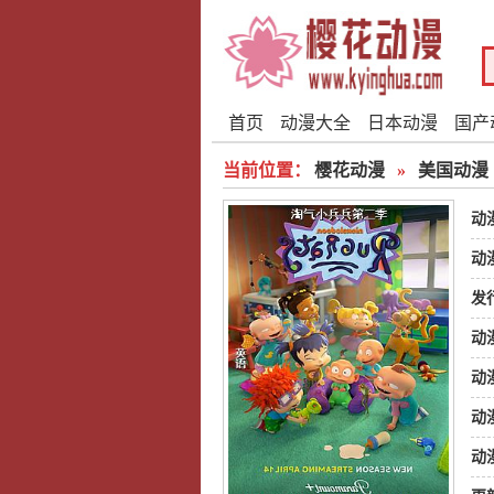
首页
动漫大全
日本动漫
国产
当前位置：
樱花动漫
»
美国动漫
动
动
发
动
动
娜
动
动