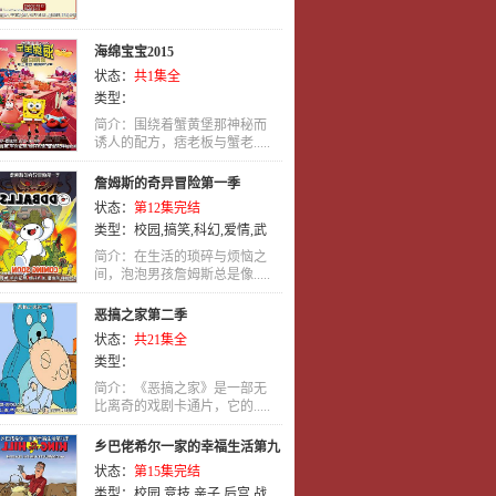
海绵宝宝2015
状态：
共1集全
类型：
简介：围绕着蟹黄堡那神秘而
诱人的配方，痞老板与蟹老.....
詹姆斯的奇异冒险第一季
状态：
第12集完结
类型：
校园
,
搞笑
,
科幻
,
爱情
,
武
侠
,
冒险
,
英语
,
动画
,
喜剧
简介：在生活的琐碎与烦恼之
间，泡泡男孩詹姆斯总是像.....
恶搞之家第二季
状态：
共21集全
类型：
简介：《恶搞之家》是一部无
比离奇的戏剧卡通片，它的.....
乡巴佬希尔一家的幸福生活第九
状态：
第15集完结
季
类型：
校园
,
竞技
,
亲子
,
后宫
,
战