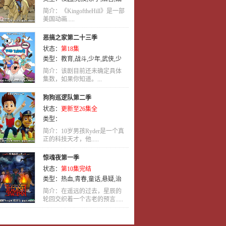
争
,
剧情
,
英语
,
动画
,
喜剧
简介：《KingoftheHill》是一部
美国动画.....
恶搞之家第二十三季
状态：
第18集
类型：
教育
,
战斗
,
少年
,
武侠
,
少
年爱
,
娱乐
,
历史
,
推理
,
惊悚
,
泡面
简介：该剧目前还未确定具体
番
集数，如果你知道。...
,
玄幻
,
英语
,
动画
,
喜剧
狗狗巡逻队第二季
状态：
更新至26集全
类型：
简介：10岁男孩Ryder是一个真
正的科技天才，他.....
惊魂夜第一季
状态：
第10集完结
类型：
热血
,
青春
,
童话
,
悬疑
,
治
愈
,
英语
,
动画
简介：在遥远的过去，星辰的
轮回交织着一个古老的预言.....