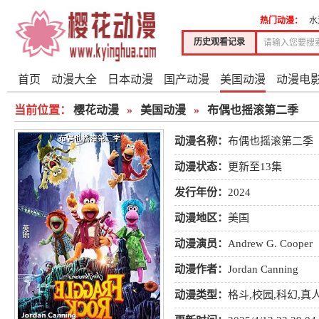
热门动漫：
水
历史观看记录
首页
动漫大全
日本动漫
国产动漫
美国动漫
动漫电
当前位置：
樱花动漫
»
美国动漫
»
布偶也摇滚第二季
动漫名称：
布偶也摇滚第二季
动漫状态：
更新至13集
发行年份：
2024
动漫地区：
美国
动漫演员：
Andrew G. Cooper
斯
博特·高登斯汀
凯瑟琳·欧
动漫作者：
Jordan Canning
动漫类型：
格斗
,
校园
,
科幻
,
真