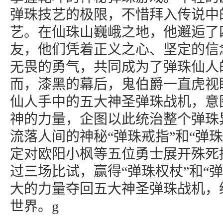
弹珠技艺的极限，不惜拜入传说中
艺。在仙珠山巍峨之地，他邂逅了
友，他们凭着正义之心、坚定的信
无畏的勇气，共同成为了弹珠仙人
而，漆黑的幕后，鬼伯爵一直虎视
仙人手中的五大神圣弹珠战机，意
神的力量，企图以此统治整个弹珠
流落人间的神秘“弹珠戒指”和“弹
定对欧阳小枫等五位勇士展开殊死
过三场比试，赢得“弹珠权杖”和“
大的力量夺回五大神圣弹珠战机，
世界。g