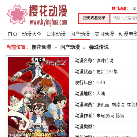
热门动漫：
水
历史观看记录
首页
动漫大全
日本动漫
国产动漫
美国动漫
动漫电
当前位置：
樱花动漫
»
国产动漫
»
弹珠传说
动漫名称：
弹珠传说
动漫状态：
更新至52集
发行年份：
2010
动漫地区：
大陆
动漫演员：
张凯鑫
刘淳瑞
崔剑
君
动漫作者：
朱珂,熊可,陈睿
动漫类型：