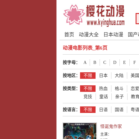
首页
动漫大全
日本动漫
国产
动漫电影列表_第6页
按字母：
A
B
C
D
E
F
按地区：
不限
日本
大陆
美
按类型：
不限
热血
格斗
恋
竞技
童话
亲子
教
按语言：
不限
日语
国语
粤
怪诞鬼作家
主演：