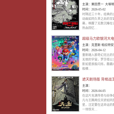
主演：
栗田贯一 大塚明夫 浪川大辅 泽城
时间：
2026-05-02
时隔近三十年，经典的
动画如同久旱之后的甘
幕，唤醒了无数沉睡在
热血回忆....
主演：
克里斯·帕拉特安雅·泰勒-乔伊查理·戴杰克·布莱克布丽·拉尔森本·萨
时间：
2026-04-12
重新踏入那奇幻无比的
无垠的宇宙，罗莎塔公
影如星辰般闪烁，酷霸J
般横....
遮天剧场版 背棺战
主演：
时间：
2026-04-05
在这片充满传奇与纷争
凡与王腾两位天骄如同
星，注定要在这命运的
一场惊天....