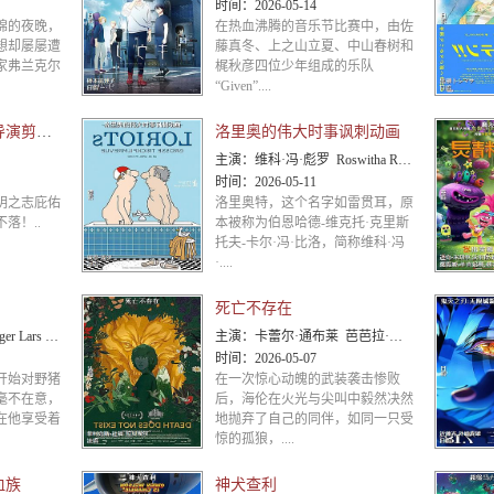
时间：
2026-05-14
绵的夜晚，
在热血沸腾的音乐节比赛中，由佐
想却屡屡遭
藤真冬、上之山立夏、中山春树和
家弗兰克尔
梶秋彦四位少年组成的乐队
“Given”....
神印王座 终局之战导演剪辑版
洛里奥的伟大时事讽刺动画
主演：
维科·冯·彪罗 Roswitha Roszak 威廉·本多 弗朗茨-奥托·克吕格尔 赫尔穆特·施密特
时间：
2026-05-11
明之志庇佑
洛里奥特，这个名字如雷贯耳，原
落！..
本被称为伯恩哈德-维克托·克里斯
托夫-卡尔·冯·比洛，简称维科·冯
·....
死亡不存在
 Semmelrogge Del
主演：
卡蕾尔·通布莱 芭芭拉·于尔里克 Zeneb Blanchet Mattis Savard-Verh
时间：
2026-05-07
开始对野猪
在一次惊心动魄的武装袭击惨败
毫不在意，
后，海伦在火光与尖叫中毅然决然
在他享受着
地抛弃了自己的同伴，如同一只受
惊的孤狼，....
血族
神犬查利