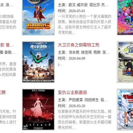
美雪 山寺宏一
主演：
欧文·威尔逊 塔比莎·杰曼 塞巴斯蒂安·比林斯利-罗德里格斯 Anthony Bolognese
时间：
2026-05-01
2D剧场版
一只寻常的小狗在一个星光璀璨的
霖重返大银
夜晚，被来自遥远宇宙的外星人抓
记忆深处的
走。这些外星生物给它注入了超乎
寻常的能....
超级马力欧银河大电影 普通话版
大卫贝肯之倒霉特工熊
弗迪唐纳德·格洛弗科甘-迈克尔·
主演：
汤水雨 徐佳琦 杨默 张遥函 刘琮
时间：
2026-04-09
世界，遨游
g..
主的优雅身
r.则如风暴
王腾
复仇公主斯嘉丽
主演：
芦田爱菜 冈田将生 役所广司 市村正亲 吉田钢太郎 齐藤由贵 松重丰 山路和弘 柄本时生 青木崇高
时间：
2026-03-26
的天地，叶
在那厮杀声震天的中世纪王国，骑
星辰间的彗
士的铠甲与血色的天空交织出一幅
舞台上进行
悲壮的画卷，斯嘉丽公主手握闪耀
寒光的利....