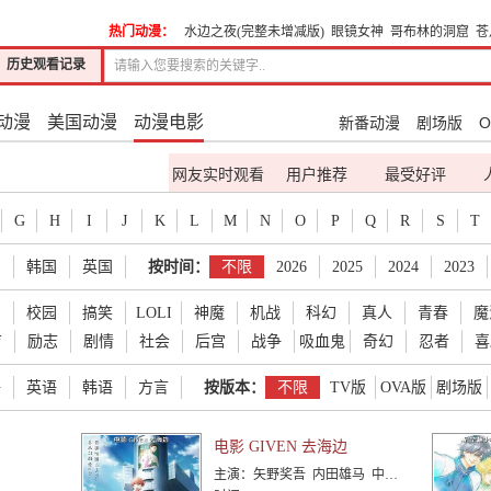
热门动漫：
水边之夜(完整未增减版)
眼镜女神
哥布林的洞窟
苍
历史观看记录
动漫
美国动漫
动漫电影
新番动漫
剧场版
O
网友实时观看
用户推荐
最受好评
G
H
I
J
K
L
M
N
O
P
Q
R
S
T
国
韩国
英国
按时间：
不限
2026
2025
2024
2023
爱
校园
搞笑
LOLI
神魔
机战
科幻
真人
青春
魔
育
励志
剧情
社会
后宫
战争
吸血鬼
奇幻
忍者
喜
语
英语
韩语
方言
按版本：
不限
TV版
OVA版
剧场版
电影 GIVEN 去海边
主演：
矢野奖吾 内田雄马 中泽匡智 江口拓也 今井文也 坂泰斗 浅沼晋太郎