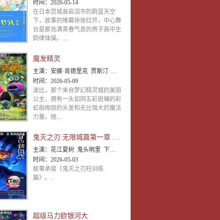
时间：
2026-05-14
在日本宫城县岩沼市的蔚蓝天空
下，故事的帷幕徐徐拉开，中心舞
台是那充满青春气息的男子高中生
韵律体操。....
魔发精灵
主演：
安娜·肯德里克 贾斯汀·汀布莱克 佐伊·丹斯切尔 克里斯托夫·梅兹-普莱瑟 克里斯汀·芭伦斯基 拉塞
时间：
2026-05-09
波比，那个来自梦幻精灵城的美丽
公主，拥有一头如同五彩斑斓的彩
虹般绚丽的头发和无比强大的魔法
力量。她....
鬼灭之刃:无限城篇第一章 猗窝座再袭
主演：
花江夏树 鬼头明里 下野纮 松冈祯丞 上田丽奈 冈本信彦 樱井孝宏 小西克幸 河西健吾 早见沙织 花
时间：
2026-05-03
故事承接《鬼灭之刃柱训练
篇》。..
超级马力欧银河大