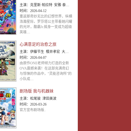
主演：
克里斯·帕拉特 安雅·泰勒-乔伊 查理·戴 杰克·布莱克 布丽·拉尔森 唐纳德·格洛弗 本·萨弗迪
时间：
2026-04-12
重返那奇妙无比的幻想世界，纵横
浩瀚星际，罗莎塔公主带着她闪耀
的光环，酷霸Jr.摇身一变成为超级
英雄....
心满意足的治愈之旅
主演：
伊藤节生 樱井孝宏 大塚明夫 入野自由 松冈祯丞 星野贵纪
时间：
2026-04-07
由原作ONE老师倾力打造的全新
OVA震撼来袭！在这部充满奇幻
与惊悚的作品中，“灵能咨询所”的
小队成....
剧场版 我与机器妹
主演：
松尾骏 津田美波
时间：
2026-03-26
官方宣布剧场版..