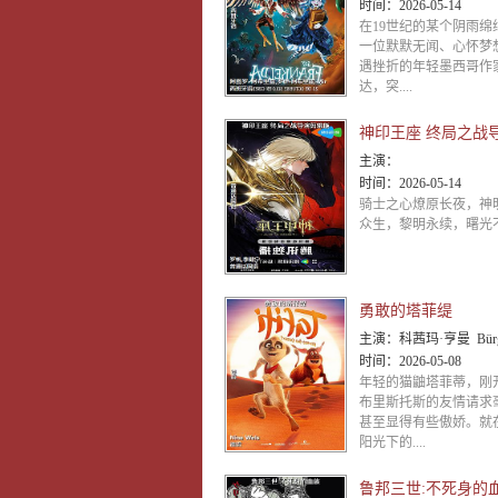
时间：
2026-05-14
在19世纪的某个阴雨绵
一位默默无闻、心怀梦
遇挫折的年轻墨西哥作
达，突....
主演：
时间：
2026-05-14
骑士之心燎原长夜，神
众生，黎明永续，曙光不
勇敢的塔菲缇
主演：
科茜玛·亨曼 Bürger Lars Dietrich Dustin
时间：
2026-05-08
年轻的猫鼬塔菲蒂，刚
布里斯托斯的友情请求
甚至显得有些傲娇。就
阳光下的....
鲁邦三世:不死身的