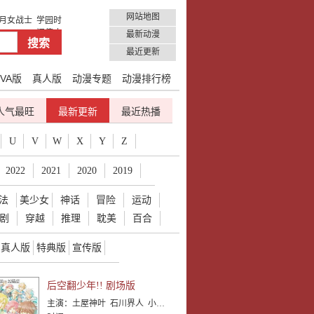
网站地图
月女战士
学园时
间停止
最新动漫
最近更新
VA版
真人版
动漫专题
动漫排行榜
人气最旺
最新更新
最近热播
U
V
W
X
Y
Z
2022
2021
2020
2019
法
美少女
神话
冒险
运动
剧
穿越
推理
耽美
百合
真人版
特典版
宣传版
后空翻少年!! 剧场版
主演：
土屋神叶 石川界人 小野大辅 近藤隆 下野纮 神谷浩史 村濑步 小西克幸 铃村健一 杉田智和 齐藤壮