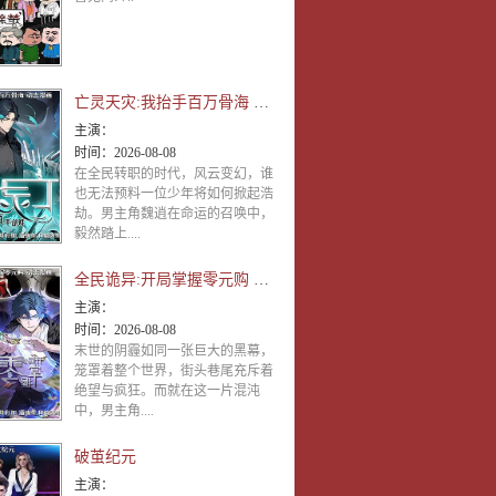
亡灵天灾:我抬手百万骨海 动态漫画
主演：
时间：
2026-08-08
在全民转职的时代，风云变幻，谁
也无法预料一位少年将如何掀起浩
劫。男主角魏逍在命运的召唤中，
毅然踏上....
全民诡异:开局掌握零元购 动态漫画
主演：
时间：
2026-08-08
末世的阴霾如同一张巨大的黑幕，
笼罩着整个世界，街头巷尾充斥着
绝望与疯狂。而就在这一片混沌
中，男主角....
破茧纪元
主演：