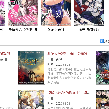
天也
身体契合100%明明
女友之妹11
微光的召唤师
续
互相讨厌,却斗嘴斗
上床…5
分
地狱模式 ~喜欢速通游戏的玩家在废设定异世界无双~第二季
斗罗大陆2绝世唐门 荣耀篇
田智和 千叶翔也 三宅麻理
主演：
内详
时间：
2026-08-08
他们说，那个唐手狂魔已是过去的
传说，早已被时间淘汰。唐门也因
此逐渐失去了曾经的辉煌，如今陷
入了沉睡....
顶级气运,悄悄修练千年 动态漫画
主演：
时间：
2026-08-08
林枫的修炼
重生于修仙界的韩绝，仿佛穿越到