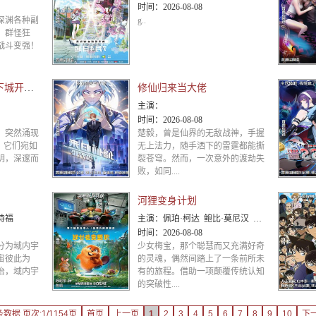
时间：
2026-08-08
深渊各种副
g..
，群怪狂
战斗变强！
亡灵行者!从鱼人地下城开始 动态漫画
修仙归来当大佬
主演：
时间：
2026-08-08
，突然涌现
楚毅，曾是仙界的无敌战神，手握
，它们宛如
无上法力，随手洒下的雷霆都能撕
明，深邃而
裂苍穹。然而，一次意外的渡劫失
败，如同....
河狸变身计划
诗福
主演：
佩珀·柯达 鲍比·莫尼汉 乔恩·哈姆 凯茜·纳基麦 戴夫·弗兰科 爱德华多·弗兰科 梅丽莎·维亚西诺
时间：
2026-08-08
分为域内宇
少女梅宝，那个聪慧而又充满好奇
宙彼此为
的灵魂，偶然间踏上了一条前所未
治，域内宇
有的旅程。借助一项颠覆传统认知
的突破性....
条数据 页次:1/1154页
首页
上一页
1
2
3
4
5
6
7
8
9
10
下