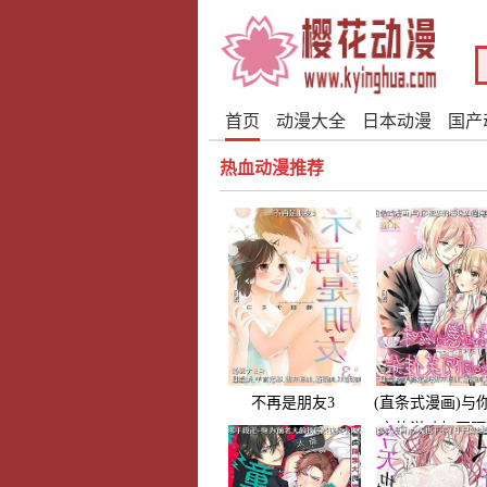
首页
动漫大全
日本动漫
国产
热血动漫推荐
不再是朋友3
(直条式漫画)与
恋的滋味如同阿
佳朵19