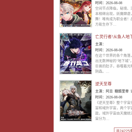
时间：
2026-08-08
空间节点降临，秘境、
本相继出现，妖魔肆虐
舞！唯有成为职业者！
方能生存下....
主演：
时间：
2026-08-08
在这个世界的各个角落
出无数神秘的“地下城”
巨兽的肚子，吞噬着光
阴森。....
逆天至尊
主演：
阿旦 糖醋里脊 
时间：
2026-08-08
《逆天至尊》整个宇宙
宙和域外宇宙，两个宇
敌，域外宇宙由天魔统
宙分为....
共24225