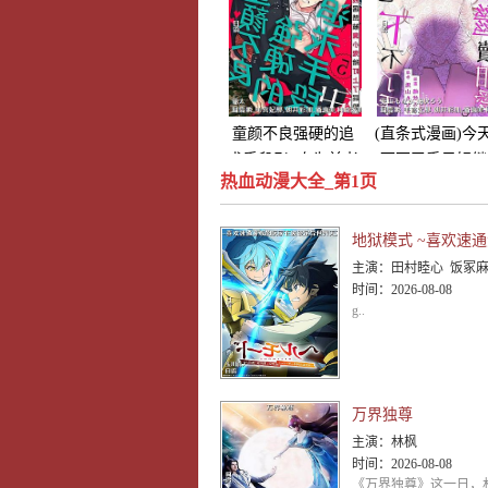
童颜不良强硬的追
(直条式漫画)今
求手段卍~身为前老
下不了手只好继
热血动漫大全_第1页
大的我居然被臭小
相爱。7
鬼给盯上了屁股
~act.5
主演：
田村睦心 饭冢麻结 畠中祐 千本木彩花 石川英郎 大原沙耶香 小市真琴 杉
时间：
2026-08-08
g..
万界独尊
主演：
林枫
时间：
2026-08-08
《万界独尊》这一日，