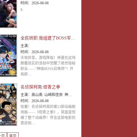
时间：
2026-08-08
g..
全民转职:我组建了BOSS军团 动态漫画
主演：
时间：
2026-08-08
天地异变，游戏降临！林墨在这场
颠覆现实的浩劫中觉醒了绝世隐秘
职业——“神级BOSS召唤师”！开
局即....
名侦探柯南:绀青之拳
主演：
高山南 山崎和佳奈 神谷明 小山力也 林原惠美 山口胜平 田中秀幸 岛本须美 绪方贤一 堀川亮 松井菜樱子 宫村优子 岩居由希子 大谷育江 高木涉 高岛雅罗 堀之纪 立木文彦 小山茉美 三石琴乃 置鲇龙太郎 日高法子 池田秀一 古谷彻
时间：
2026-08-08
哇塞！名侦探柯南的第23部动画剧
场版——《绀青之拳》，简直是惊
爆了整个动画界！传言这部电影的
票房和....
一页
尾页