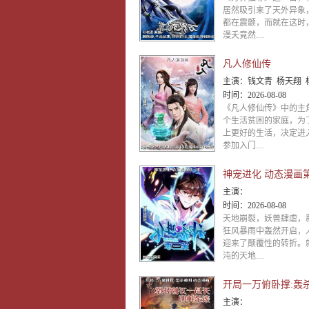
居然吸引来了天外异象
都在震颤，而就在这时
漫夭竟然....
凡人修仙传
主演：
钱文青 杨天翔 杨默 歪歪 
时间：
2026-08-08
《凡人修仙传》中的主
个生活贫困的家庭，为
上更好的生活，决定进
参加入门....
神宠进化 动态漫画
主演：
时间：
2026-08-08
天地崩裂，妖兽肆虐，
狂风暴雨中轰然开启，
迎来了颠覆性的转折。
沌的天地....
主演：