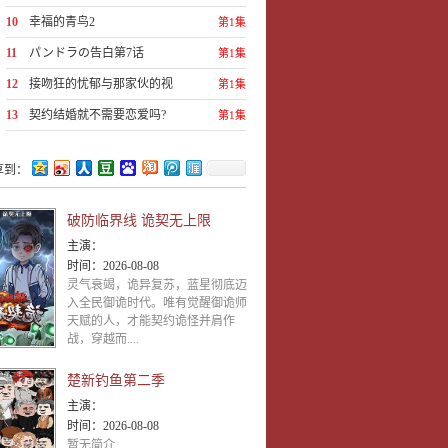
的秘密18
10
幸福的青鸟2
第1集
11
パンドラの告白第7话
第1集
12
接吻狂的忧郁与那家伙的视
第1集
线2
13
契约结婚就不需要恋爱吗?
第1集
02
享到：
破防临界线 诡契无上限
主演：
时间：
2026-08-08
灵气衰竭，诡异复苏，蓝星彻底迈
入全民御诡时代。唯有觉醒御诡师
天赋的人，才能契约诡怪并肩作
战，穿越而....
楚新钓鱼第二季
主演：
时间：
2026-08-08
暂无简介..