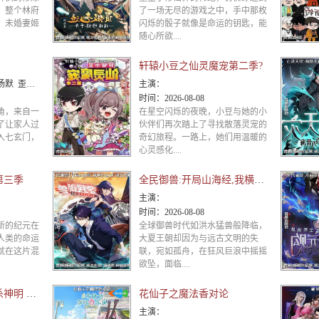
，整个林府
了一场无尽的游戏之中，手中那枚
，未婚妻姬
闪烁的骰子就像是命运的钥匙，能
随心所欲....
轩辕小豆之仙灵魔宠第二季?
谷江山 乔诗语
主演：
时间：
2026-08-08
角，来自一
在星空闪烁的夜晚，小豆与她的小
了让家人过
伙伴们再次踏上了寻找散落灵宠的
入七玄门，
奇幻旅程。一路上，她们用温暖的
心灵感化....
第三季
全民御兽:开局山海经,我横扫全球 动态漫画
主演：
时间：
2026-08-08
新的纪元在
全球御兽时代如洪水猛兽般降临，
人类的命运
大夏王朝却因为与远古文明的失
就在这片混
联，宛如孤舟，在狂风巨浪中摇摇
欲坠，面临....
开局一万俯卧撑:轰杀神明 动态漫画
花仙子之魔法香对论
主演：