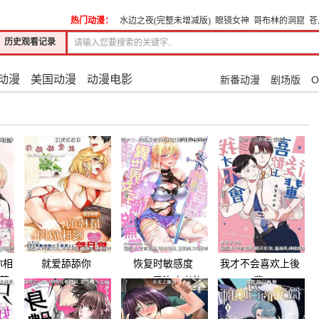
热门动漫：
水边之夜(完整未增减版)
眼镜女神
哥布林的洞窟
苍
历史观看记录
动漫
美国动漫
动漫电影
新番动漫
剧场版
O
你相
就爱舔舔你
恢复时敏感度
我才不会喜欢上後
芙
UP↑↑~用治癒者的
辈!
特殊技能,让异世界
女子愉悦无双~