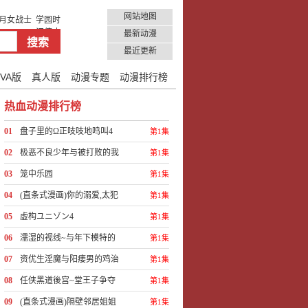
网站地图
月女战士
学园时
间停止
最新动漫
最近更新
VA版
真人版
动漫专题
动漫排行榜
热血动漫排行榜
01
盘子里的Ω正吱吱地鸣叫4
第1集
02
极恶不良少年与被打败的我
第1集
1
03
笼中乐园
第1集
04
(直条式漫画)你的溺爱,太犯
第1集
规啦!~课长?请快点让我高潮吧
05
虚构ユニゾン4
第1集
~17
06
濡湿的视线~与年下模特的
第1集
契约SEX
07
资优生淫魔与阳痿男的鸡治
第1集
同居生活!4
08
任侠黑道後宫~堂王子争夺
第1集
战♂~1
09
(直条式漫画)隔壁邻居姐姐
第1集