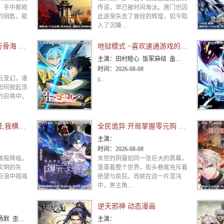
，手中那枚
传说，早已被时间淘汰。唐门也因
的钥匙，能
此逐渐失去了曾经的辉煌，如今陷
入了沉睡....
亡灵天灾:我抬手百万骨海 动态漫画
地狱模式 ~喜欢速通游戏的玩家在废设定异世界无双~第二季
主演：
田村睦心 饭冢麻结 畠中祐 千本木彩花 石川英郎 大原沙耶香 小市真琴 杉田智和 千叶翔也 三宅麻理
时间：
2026-08-08
云变幻，谁
g..
如何掀起浩
的召唤中，
全民御兽:开局山海经,我横扫全球 动态漫画
全民诡异:开局掌握零元购 动态漫画
主演：
时间：
2026-08-08
兽般降临，
末世的阴霾如同一张巨大的黑幕，
文明的失
笼罩着整个世界，街头巷尾充斥着
巨浪中摇摇
绝望与疯狂。而就在这一片混沌
中，男主角....
逆天邪神 动态漫画
谷江山 乔诗语
主演：