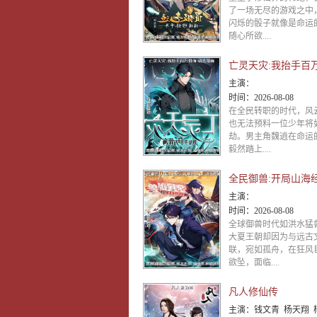
了一场无尽的游戏之中
闪烁的骰子就像是命运
随心所欲....
主演：
时间：
2026-08-08
在全民转职的时代，风
也无法预料一位少年将
劫。男主角魏逍在命运
毅然踏上....
主演：
时间：
2026-08-08
全球御兽时代如洪水猛
大夏王朝却因为与远古
联，宛如孤舟，在狂风
欲坠，面临....
凡人修仙传
主演：
钱文青 杨天翔 杨默 歪歪 