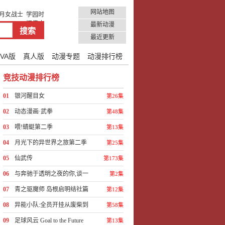
网站地图
月女战士
学园时
间停止
最新动漫
最近更新
VA版
真人版
动漫专题
动漫排行榜
竞技动漫排行榜
01
银河醒目女
第26集
02
动态漫画·武拳
第48集
03
喂!蜻蜓第二季
第13集
04
月光下的异世界之旅第二季
第25集
05
仙武传
第173集
06
与奔驰于透明之夜的你,谈一
第2集
场看不见的恋爱 动漫
07
青之驱魔师 岛根启明结社篇
第12集
08
异能小队:全员开挂从废柴到
第58集
巅峰 动态漫画
09
足球风云 Goal to the Future
第13集