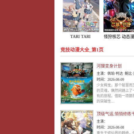
TARI TARI
怪狩核芯 动态
竞技动漫大全_第1页
河狸变身计划
主演：
佩珀·柯达 鲍比·莫尼汉 乔恩·哈姆 凯茜·纳基麦 戴夫·弗兰科 爱
时间：
2026-08-09
少女梅宝，那个聪慧而
的灵魂，偶然间踏上了
有的旅程。借助一项颠
的突破性....
主演：
时间：
2026-08-08
重生于修仙界的韩绝，