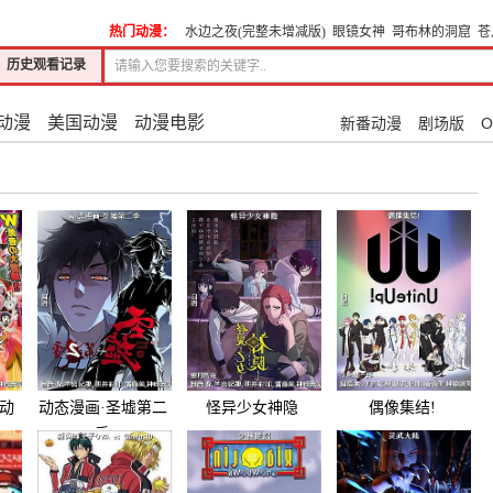
热门动漫：
水边之夜(完整未增减版)
眼镜女神
哥布林的洞窟
苍
历史观看记录
动漫
美国动漫
动漫电影
新番动漫
剧场版
O
动
动态漫画·圣墟第二
怪异少女神隐
偶像集结!
季