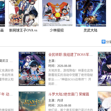
漫画
新网球王子OVA vs
少林接招
灵武大陆
Genius10
分
全民转职:我组建了BOSS军团 动态漫画
德华多·弗兰科 梅丽莎·维亚西诺
主演：
时间：
2026-08-08
又充满好奇
天地异变，游戏降临！林墨在这场
一条前所未
颠覆现实的浩劫中觉醒了绝世隐秘
覆传统认知
职业——“神级BOSS召唤师”！开
局即....
顶级气运,悄悄修练千年 动态漫画
斗罗大陆2绝世唐门 荣耀篇
主演：
内详
时间：
2026-08-08
仿佛穿越到
他们说，那个唐手狂魔已是过去的