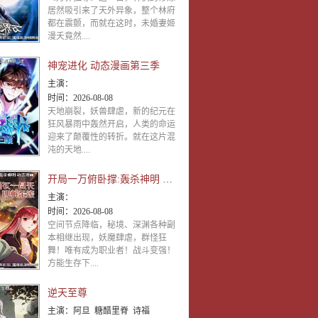
居然吸引来了天外异象，整个林府
都在震颤，而就在这时，未婚妻姬
漫夭竟然....
神宠进化 动态漫画第三季
主演：
时间：
2026-08-08
天地崩裂，妖兽肆虐，新的纪元在
狂风暴雨中轰然开启，人类的命运
迎来了颠覆性的转折。就在这片混
沌的天地....
开局一万俯卧撑:轰杀神明 动态漫画
主演：
时间：
2026-08-08
空间节点降临，秘境、深渊各种副
本相继出现，妖魔肆虐，群怪狂
舞！唯有成为职业者！战斗变强！
方能生存下....
逆天至尊
主演：
阿旦 糖醋里脊 诗福