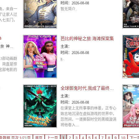
时间：
2026-08-08
角，来自一
暂无简介..
了让家人过
入七玄门，
拳
芭比的神秘之旅:海滩探案集
彦 小山茉美 三石琴乃 置鲇龙太郎 日高法子 池田秀一 古谷彻
主演：
时间：
2026-08-08
3部动画剧
g..
，简直是惊
这部电影的
季
全球御鬼时代,我成了最终BOSS 动态漫
主演：
时间：
2026-08-08
在课堂上无所事事的林墨，正专心
致志地沉浸在虚拟游戏的世界中，
忽然间，一道撕裂时空的黑暗漩涡
将他卷入....
条数据 页次:1/71页
首页
上一页
1
2
3
4
5
6
7
8
9
10
下一