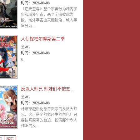
时间：
2026-08-08
《逆天至尊》整个宇宙分为域内宇
宙和域外宇宙，两个宇宙彼此为
敌，域外宇宙由天魔统治，域内宇
宙分为....
大侦探福尔摩斯第二季
主演：
时间：
2026-08-08
g..
反派大师兄 师妹们不按套路出牌·动态漫画
主演：
时间：
2026-08-08
林萧穿越后化身青岚宗的反派大师
兄，这可是个险象环生的角色！只
要按照原著的轨迹，扮演那个令人
作呕的反....
页
尾页