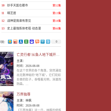
10
妙手天医在都市
第52集
11
暗芝居
第13集
12
战神是我谁有意见
第18集
13
史上最强炼体老祖·动态漫
第66集
0
享到：
亡灵行者!从鱼人地下城开始 动态漫画
主演：
时间：
2026-08-08
在这个世界的各个角落，突然涌现
出无数神秘的“地下城”，它们宛如
巨兽的肚子，吞噬着光明，深邃而
阴森。....
万界独尊
主演：
林枫
时间：
2026-08-08
《万界独尊》这一日，林枫的修炼