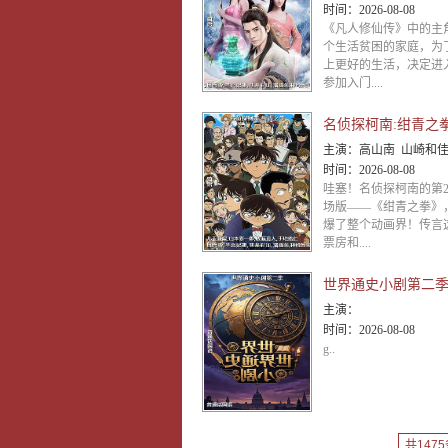
时间：
2026-08-08
《凡人修仙传》中的主
个生活贫困的家庭，为
上更好的生活，决定进
参加入门....
名侦探柯南:绀青之
主演：
高山南 山崎和佳奈 神谷明 小山力也 林原惠美 山口胜平 田中秀幸 岛本须美 绪方贤一 堀川亮 松井菜樱子 宫村优子 岩居由希子 大谷育江 高木涉 高岛雅罗 堀之纪 立木文
时间：
2026-08-08
哇塞！名侦探柯南的第2
场版——《绀青之拳》
爆了整个动画界！传言
票房和....
世界通史小剧第二
主演：
时间：
2026-08-08
g..
共1475