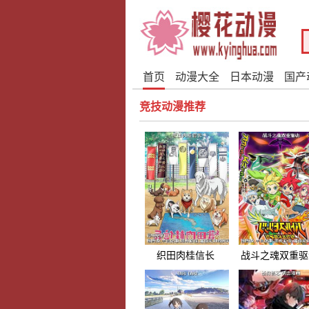
首页
动漫大全
日本动漫
国产
竞技动漫推荐
织田肉桂信长
战斗之魂双重驱