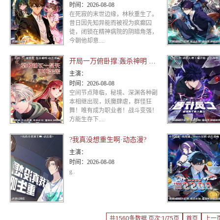
时间：
2026-08-08
在死寂的末世边缘，林秋重生了。
昔日因先知异能而被视为疯癫囚
徒，闭锁在精神病院的阴暗角落，
今朝他却意....
开局一万俯卧撑:轰杀神明 动态漫画
主演：
时间：
2026-08-08
空间节点降临，秘境、深渊各种副
本相继出现，妖魔肆虐，群怪狂
舞！唯有成为职业者！战斗变强！
方能生存下....
?我真没想重生啊·动态漫?
主演：
时间：
2026-08-08
g..
共1560条数据 页次:1/75页
首页
上一