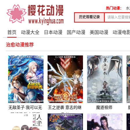
热门动漫：
水
历史观看记录
首页
动漫大全
日本动漫
国产动漫
美国动漫
动漫电
治愈动漫推荐
无敌圣子:我可以无
王之逆袭 意志的继
魔道祖师
限顿悟 动态漫画
承者