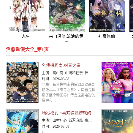
人生
来自深渊:流浪的黄
神豪修仙
昏
治愈动漫大全_第1页
名侦探柯南:绀青之拳
主演：
高山南 山崎和佳奈 神谷明 小山力也 林原惠美 山口胜平 田中秀幸 岛本须美 绪方贤一 堀川亮 松井菜樱子 宫村优子 岩居由希子 大谷育江 高木涉 高岛雅罗 堀之纪 立木文彦 小山茉美 三石琴乃 置鲇龙太郎 日高法子 池田秀一 古谷彻
时间：
2026-08-08
哇塞！名侦探柯南的第23部动画剧
场版——《绀青之拳》，简直是惊
爆了整个动画界！传言这部电影的
票房和....
地狱模式 ~喜欢速通游戏的玩家在废设定异世界无双~第二季
主演：
田村睦心 饭冢麻结 畠中祐 千本木彩花 石川英郎 大原沙耶香 小市真琴 杉田智和 千叶翔也 三宅麻理
时间：
2026-08-08
g..