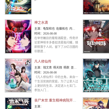
神之水滴
主演：
龟梨和也 佐藤拓也 内田真礼 甲斐田裕子 藤真秀 渡边美佐 内田夕夜 浦山迅 银河万丈
时间：
2026-08-08
在举世瞩目的葡萄酒殿堂，传奇评
论家神咲丰多香如流星般闪耀，随
即陨落于人间，留下了20亿日圆的
巨额遗....
凡人修仙传
主演：
钱文青 杨天翔 杨默 歪歪 谷江山 乔诗语
时间：
2026-08-08
《凡人修仙传》中的主角，来自一
个生活贫困的家庭，为了让家人过
上更好的生活，决定进入七玄门，
参加入门....
丧尸末世:重生精神病院开始成神
主演：