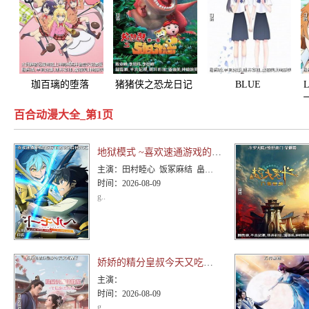
珈百璃的堕落
猪猪侠之恐龙日记
BLUE
L
REFLECTION RAY
百合动漫大全_第1页
/ 澪
地狱模式 ~喜欢速通游戏的玩家在废设定异世界无双~第二季
主演：
田村睦心 饭冢麻结 畠中祐 千本木彩花 石川英郎 大原沙耶香 小市真琴 杉田智和 千叶翔也 三宅麻理
时间：
2026-08-09
g..
娇娇的精分皇叔今天又吃醋了
主演：
时间：
2026-08-09
g..