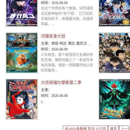
时间：
2026-08-09
在这个世界的各个角落，突然涌现
出无数神秘的“地下城”，它们宛如
巨兽的肚子，吞噬着光明，深邃而
阴森。....
河狸变身计划
主演：
佩珀·柯达 鲍比·莫尼汉 乔恩·哈姆 凯茜·纳基麦 戴夫·弗兰科 爱德华多·弗兰科 梅丽莎·维亚西诺
时间：
2026-08-09
少女梅宝，那个聪慧而又充满好奇
的灵魂，偶然间踏上了一条前所未
有的旅程。借助一项颠覆传统认知
的突破性....
大侦探福尔摩斯第二季
主演：
时间：
2026-08-08
g..
共1603条数据 页次:1/77页
首页
上一