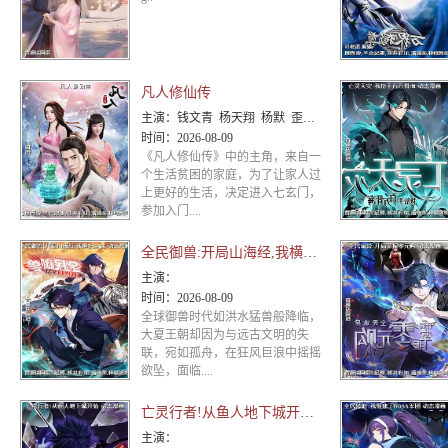
凡人修仙传
主演：
钱文青 杨天翔 杨默 歪歪 谷江山 乔诗语
时间：
2026-08-09
《凡人修仙传》中的主角，来自一
个生活贫困的家庭，为了让家人过
上更好的生活，决定进入七玄门，
参加入门....
全民御兽:开局山海经,我横扫全球 动态漫画
主演：
时间：
2026-08-09
全球御兽时代如洪水猛兽般降临，
大夏王朝却因为与远古文明的失
联，宛如孤舟，在狂风巨浪中摇摇
欲坠，面临....
亡灵行者!从鱼人地下城开始 动态漫画
主演：