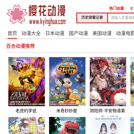
热门动漫：
水
历史观看记录
首页
动漫大全
日本动漫
国产动漫
美国动漫
动漫电
百合动漫推荐
老虎的学徒
米奇妙妙屋
阴阳师·平安物语第
二季 中配版