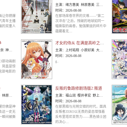
主演：
绪方惠美 林原惠美 三石琴乃 山口由里子 石田彰 立木文彦 清川元梦 长泽美树
时间：
2026-08-08
画让你燃爆
在那场席卷世界的灾难——“第二
气青年主播
次冲击”之后，残破的地球如同一
端的双重人
幅撕裂的画卷，勉强聚拢的碎片中
蕴藏着无....
拳
才女的侍从 在满是高岭之花的贵族学校暗中照顾
彦 小山茉美 三石琴乃 置鲇龙太郎 日高法子 池田秀一 古谷彻
主演：
上村祐翔 小原好美 大西沙织 土屋李央 小清水亚美
时间：
2026-08-08
3部动画剧
g..
，简直是惊
这部电影的
Q
反叛的鲁路修剧场版2:叛道
 坂本真绫 山口由里子
主演：
福山润 樱井孝宏 野上尤加奈 小清水亚美 名冢佳织 成田剑 折笠富美子 大原沙耶香
时间：
2026-08-08
醒仿佛是神
在那黑暗与光明交错的时代，面具
击这一史无
反叛者ZERO以无畏的姿态增强着
一瞬间被撕
反布里塔尼亚势力——黑色骑士团
的决心....