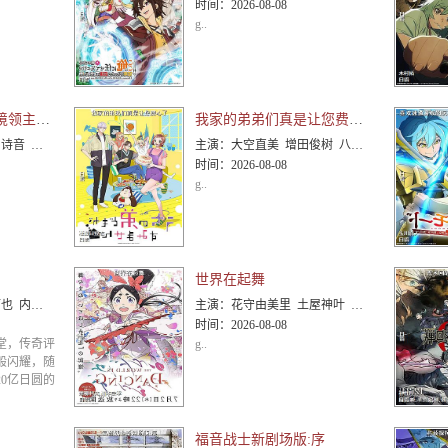
时间：
2026-08-08
g..
从0位居民开始的边境领主大人
我家的弟弟们真是让您费心了
利亚 鲸 日笠阳子 东山奈
主演：
大空直美 增田俊树 八代拓 小野贤章 寺泽百花 小野大辅 远藤绫
时间：
2026-08-08
g..
世界在起舞
田夕夜 浦山迅 银河万丈
主演：
花守由美里 土屋神叶 内田真礼 朴璐美 樱井孝宏 小西克幸 松田洋治 飞田展男 能登麻美子 水濑祈
时间：
2026-08-08
堂，传奇评
g..
般闪耀，随
0亿日圆的
福音战士新剧场版:序