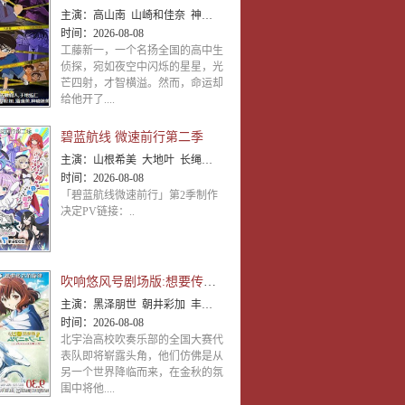
主演：
高山南 山崎和佳奈 神谷明 小山力也 林原惠美 山口胜平 田中秀幸 岛本须美 绪方贤一 堀川亮 松井
时间：
2026-08-08
工藤新一，一个名扬全国的高中生
侦探，宛如夜空中闪烁的星星，光
芒四射，才智横溢。然而，命运却
给他开了....
碧蓝航线 微速前行第二季
主演：
山根希美 大地叶 长绳麻理亚 阿部里果
时间：
2026-08-08
「碧蓝航线微速前行」第2季制作
决定PV链接：..
吹响悠风号剧场版:想要传达的旋律
主演：
黑泽朋世 朝井彩加 丰田萌绘 安济知佳 寿美菜子 早见沙织 茅原实里 石谷春贵
时间：
2026-08-08
北宇治高校吹奏乐部的全国大赛代
表队即将崭露头角，他们仿佛是从
另一个世界降临而来，在金秋的氛
围中将他....