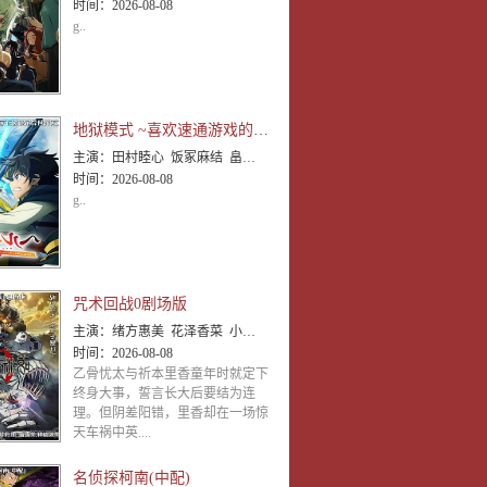
时间：
2026-08-08
g..
地狱模式 ~喜欢速通游戏的玩家在废设定异世界无双~第二季
主演：
田村睦心 饭冢麻结 畠中祐 千本木彩花 石川英郎 大原沙耶香 小市真琴 杉田智和 千叶翔也 三宅麻理
时间：
2026-08-08
g..
咒术回战0剧场版
主演：
绪方惠美 花泽香菜 小松未可子 内山昂辉 关智一 中村悠一 樱井孝宏 山寺宏一
时间：
2026-08-08
乙骨忧太与祈本里香童年时就定下
终身大事，誓言长大后要结为连
理。但阴差阳错，里香却在一场惊
天车祸中英....
名侦探柯南(中配)