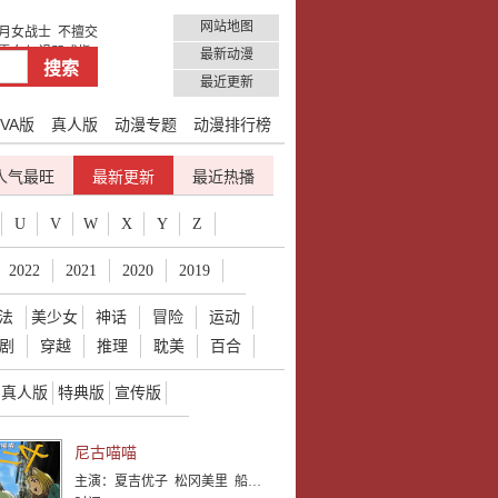
网站地图
月女战士
不擅交
雪女与诅咒戒指1
最新动漫
最近更新
VA版
真人版
动漫专题
动漫排行榜
人气最旺
最新更新
最近热播
U
V
W
X
Y
Z
2022
2021
2020
2019
法
美少女
神话
冒险
运动
剧
穿越
推理
耽美
百合
真人版
特典版
宣传版
尼古喵喵
主演：
夏吉优子 松冈美里 船户百合绘 清水彩香 井泽诗织 明智璃子 稻田彻