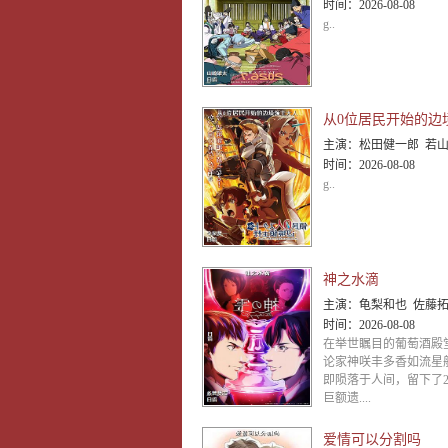
时间：
2026-08-08
g..
主演：
松田健一郎 若山诗音 坂泰斗 伊藤美来 白石晴香 福山润 安田陆矢 阿保玛
时间：
2026-08-08
g..
神之水滴
主演：
龟梨和也 佐藤拓也 内田真礼 甲斐田裕子 藤真秀 渡边美佐 内
时间：
2026-08-08
在举世瞩目的葡萄酒殿
论家神咲丰多香如流星
即陨落于人间，留下了2
巨额遗....
爱情可以分割吗