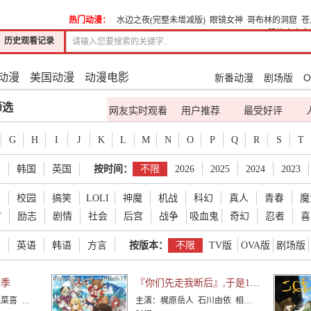
热门动漫：
水边之夜(完整未增减版)
眼镜女神
哥布林的洞窟
苍
际的未亡人
历史观看记录
动漫
美国动漫
动漫电影
新番动漫
剧场版
O
筛选
网友实时观看
用户推荐
最受好评
G
H
I
J
K
L
M
N
O
P
Q
R
S
T
国
韩国
英国
按时间：
不限
2026
2025
2024
2023
爱
校园
搞笑
LOLI
神魔
机战
科幻
真人
青春
魔
育
励志
剧情
社会
后宫
战争
吸血鬼
奇幻
忍者
喜
语
英语
韩语
方言
按版本：
不限
TV版
OVA版
剧场版
二季
『你们先走我断后』,于是10年后我成为了传说
介 中村悠一 小西克幸
主演：
梶原岳人 石川由依 相良茉优 市道真央 小坂井祐莉绘 森川智之 小山刚志 丸冈和佳奈 照井悠希 宫咲