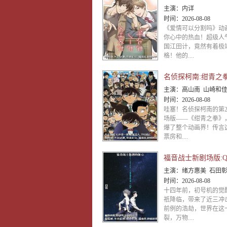
主演：
内详
时间：
2026-08-08
《爱情可以分割吗》动
你心中的热血！超级人
国江田计，竟然有着极
格！他的....
名侦探柯南:绀青之
主演：
高山南 山崎和佳奈 神谷明 小山力也 林原惠美 山口胜平 田中秀幸 岛本须美 绪方贤一 堀川亮 松井菜樱子 宫村优子 岩居由希子 大谷育江 高木涉 高岛雅罗 堀之纪 立木文
时间：
2026-08-08
哇塞！名侦探柯南的第2
场版——《绀青之拳》
爆了整个动画界！传言
票房和....
福音战士新剧场版:
主演：
绪方惠美 石田彰 林原惠美 宫村优子 山寺宏一 三石琴乃
时间：
2026-08-08
十四年前，初号机的觉
祇降临，带来了近三冲
前例的浩劫，世界在这
裂，万物....