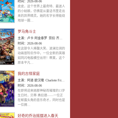
时间：
2026-08-06
皮皮，这个世界上最奇特、最迷人
的小姑娘，仿佛是从童话书里走出
来的异界精灵。她的名字长得能绕
地球一圈....
罗马角斗士
主演：
卢卡·阿金泰罗 劳拉·齐亚蒂 朱莉安·浩夫
时间：
2026-08-06
在这部令人捧腹大笑、波澜壮阔的
动画冒险巨作中，一位全新的英雄
如同闪电般横空出世！蒂莫，这个
原本平凡....
我的古怪家庭
主演：
阿道·欧汉隆 Charlotte Friels Sarah Aubrey 艾德·伯恩 Semisi
时间：
2026-08-06
在即将迎来她那神秘而璀璨的13岁
生日时，贝蒂·弗拉德——一位正
在崭露头角的音乐奇才，同时也是
一位拥....
好奇的乔治摇摆进入春天