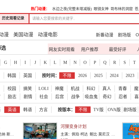
热门动漫：
水边之夜(完整未增减版)
眼镜女神
哥布林的洞窟
苍
历史观看记录
动漫
美国动漫
动漫电影
新番动漫
剧场版
O
筛选
网友实时观看
用户推荐
最受好评
G
H
I
J
K
L
M
N
O
P
Q
R
S
T
国
韩国
英国
按时间：
不限
2026
2025
2024
2023
爱
校园
搞笑
LOLI
神魔
机战
科幻
真人
青春
魔
育
励志
剧情
社会
后宫
战争
吸血鬼
奇幻
忍者
喜
语
英语
韩语
方言
按版本：
不限
TV版
OVA版
剧场版
区
河狸变身计划
 汤姆·肯尼
主演：
佩珀·柯达 鲍比·莫尼汉 乔恩·哈姆 凯茜·纳基麦 戴夫·弗兰科 爱德华多·弗兰科 梅丽莎·维亚西诺