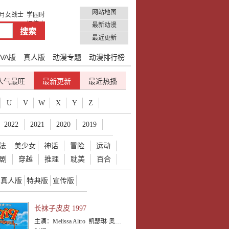
网站地图
月女战士
学园时
间停止
最新动漫
最近更新
VA版
真人版
动漫专题
动漫排行榜
人气最旺
最新更新
最近热播
U
V
W
X
Y
Z
2022
2021
2020
2019
法
美少女
神话
冒险
运动
剧
穿越
推理
耽美
百合
真人版
特典版
宣传版
长袜子皮皮 1997
主演：
Melissa Altro 凯瑟琳·奥哈拉 Carole Pope