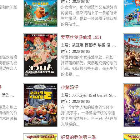
时间：
2026-08-07
度和时间线
少女梅宝，那个聪慧而又充满好奇
的灵魂，偶然间踏上了一条前所未
有的旅程。借助一项颠覆传统认知
的突破性....
爱丽丝梦游仙境 1951
主演：
凯瑟琳·博蒙特 埃德·温 理查德·海顿
时间：
2026-08-06
场狂欢般盛
金发碧眼的小女孩爱丽丝，宛如一
烧着成为校
抹洒落的阳光，天然地充满幻想的
渴望在众人
色彩。她厌烦那些无聊、毫无生气
的书籍，....
好
小猪妈仔
，基泰·奥加罗
主演：
Jon Cryer Brad Garrett Steve Zahn Jesse McCartney
时间：
2026-08-06
跳蚤市场上
在一个鲜为人知的版本的“3只小
目结舌的价
猪”故事中，一场颠覆传统的命运
的木屋藏着
交响曲悄然展开。当三只小猪在阳
光明媚的....
好奇的乔治第三季