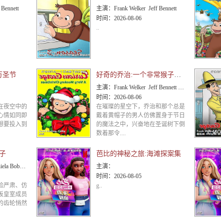
 Bennett
主演：
Frank Welker Jeff Bennett
时间：
2026-08-06
..
万圣节
好奇的乔治:一个非常猴子的圣诞节
主演：
Frank Welker Jeff Bennett Rino Romano
时间：
2026-08-06
在夜空中的
在璀璨的星空下，乔治和那个总是
心情如同即
戴着黄帽子的男人仿佛置身于节日
想要投入到
的魔法之中，兴奋地在圣诞树下倒
数着那令....
子
芭比的神秘之旅:海滩探案集
a Jeff Bennett
主演：
时间：
2026-08-05
脸严肃、仿
g..
板皇室成员
的齿轮悄然