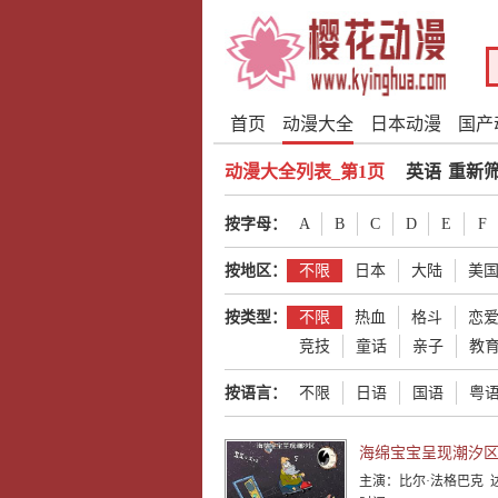
首页
动漫大全
日本动漫
国产
动漫大全列表_第1页
英语
重新
按字母：
A
B
C
D
E
F
按地区：
不限
日本
大陆
美
按类型：
不限
热血
格斗
恋
竞技
童话
亲子
教
按语言：
不限
日语
国语
粤
海绵宝宝呈现潮汐
主演：
比尔·法格巴克 达纳·斯耐德