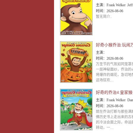
主演：
Frank Welker Jeff
时间：
2026-08-06
暂无简介..
好奇小猴乔治:玩闹
主演：
时间：
2026-08-06
万圣节的气氛如同笼罩
一层神秘面纱，乔治的
将爆炸的烟花，急切地
这场狂欢....
好奇的乔治4:皇家猴
主演：
Frank Welker Daniela Bobadill
时间：
2026-08-06
就在乔治打断与那些满
佛历史书上走出来的古
的冷淡会面之际，命运
转动，一....