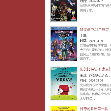
时间：
2026-08-07
帕特爷爷穿越不同的维
回到了家。..
精灵高中:13个愿望
主演：
时间：
2026-08-06
怪物高中的新学年如一
大开启！霍琳的心中燃
园风云人物的梦想，她
瞩目下，....
史努比特辑:有家真
主演：
乔哈娜·艾奇森 ， 恩佐·贝吉纳 
时间：
2026-08-06
史努比的心爱的狗屋在
被意外地以一个令人瞠
格售出，仿佛这个小小
无尽的欢....
好奇的乔治第一季