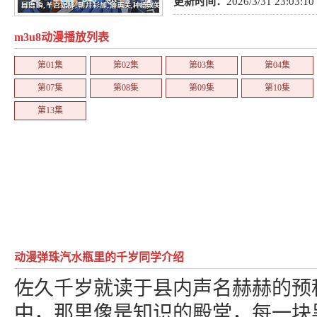
更新时间：
2026/3/31 23:03:10
m3u8动漫播放列表
第01集
第02集
第03集
第04集
第07集
第08集
第09集
第10集
第13集
动漫弹珠汽水瓶里的千岁同学介绍
佐久千岁就读于县内声名赫赫的预
中，那里像是知识的殿堂，每一块