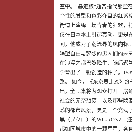
空中。“暴走族”通常指代那些
个性的发型和色彩夺目的红紫
街道上演绎一场青春的狂欢，
仅在日本本土引起轰动，更是
问，他成为了潮流界的风向标
渴望自由与梦想的男人们的未来
在浪漫之都巴黎降生，随后辍
孕育出了一颗创造的种子。19
路。 如今，《东京暴走族》
出，全13集将为观众打开一扇
社会的无奈颓废，以及那些隐藏
悉的都市风景，更是一个充满了
黑（ブクロ）的WU-RONZ，
都如同城市中的一颗星星，各