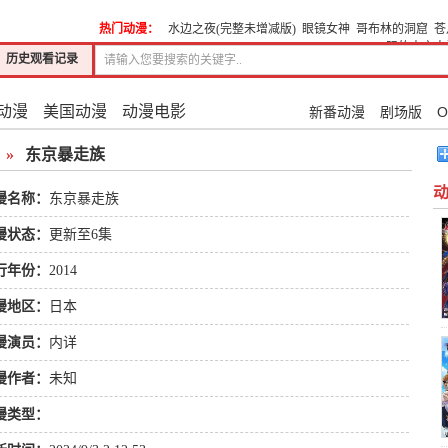
热门动漫：
水边之夜(完整未增减版)
眼镜女神
哥布林的洞窟
苍
际的未亡人
历史观看记录
动漫
美国动漫
动漫电影
新番动漫
剧场版
O
»
东京暴走族
漫名称：
东京暴走族
漫状态：
更新至6集
行年份：
2014
漫地区：
日本
漫演员：
内详
漫作者：
未知
漫类型：