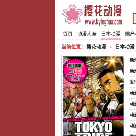
首页
动漫大全
日本动漫
国产
当前位置：
樱花动漫
»
日本动漫
动
动
发
动
动
动
动