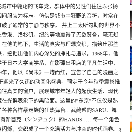
在城市中翱翔的飞车党，群体中的男性们往往以张扬
相间服装为标志，仿佛是城市中狂野的音符，时常在
打破了通常的宁静与秩序。 井上三太所勾勒的世界不
在香港、洛杉矶、纽约等地赢得了无数赞誉，毫无疑
。在他的笔下，生活的真实与理想交织，描绘出那些
，挖掘出他们内心深处的挣扎与追求。1968年，他
学于日本大学商学系，在影碟出租店的平凡生活中，
89年，他以《尚未》一炮而红，宣告了自己的漫画之
终于迎来了久违的动画化盛典，预定于今年秋季震撼推
通往真实的窗户，展现城市年轻人的起伏生活、现代
在光鲜表象下的黑暗面。这里的“东京”不仅仅是熟
各种各样暴走族的狂热舞台。武藏帮的SARU、舞
还有新酋克（シンヂュク）的HANDS……每一个角色
自闪烁，交织成了一个充满活力与冲突的时代画卷。g