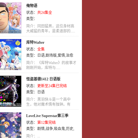
俺物语
状态：
共24集全
类型：
简介：冈田猛男，这位身材高
大威猛的青年，是柔道部的.....
库特Wafter
状态：
全集
类型：
日语
,
剧场版
,
爱情
,
治愈
简介：《库特Wafter》的故事才
刚刚开始，库特与.....
怪盗基德1412 日语版
状态：
更新至24集已完结
类型：
日语
简介：黑羽快斗是一个高中
生，他对魔术情有独钟。有
一.....
LoveLive Superstar第三季
状态：
第12集完结
类型：
剧情
,
战争
,
吸血鬼
,
历史
,
玄幻
,
日语
,
动画
简介：...