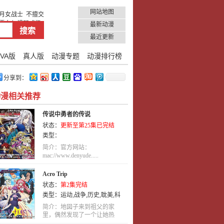
网站地图
月女战士
不擅交
雪女与诅咒戒指1
最新动漫
最近更新
VA版
真人版
动漫专题
动漫排行榜
分享到：
动漫相关推荐
传说中勇者的传说
状态：
更新至第25集已完结
类型：
简介：官方网站：
mac://www.denyude.....
Acro Trip
状态：
第2集完结
类型：
运动
,
战争
,
历史
,
耽美
,
科
幻
,
青春
,
冒险
,
犯罪
,
少年
,
少年爱
,
简介：地図子来到祖父的家
日语
里，偶然发现了一个让她热
,
奇幻
,
动画
,
喜剧
血.....