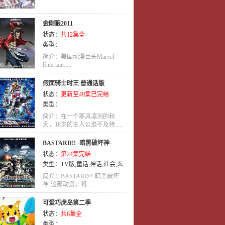
金刚狼2011
状态：
共12集全
类型：
简介：美国动漫巨头Marvel
Entertain.....
假面骑士时王 普通话版
状态：
更新至49集已完结
类型：
简介：在一个寒风凛冽的秋
天，18岁的主人公迫不及待.....
BASTARD!! -暗黑破坏神-
状态：
第24集完结
类型：
TV版
,
童话
,
神话
,
社会
,
玄
幻
,
少年
,
少年爱
,
同人
,
青春
,
魔法
,
简介：BASTARD!!-暗黑破坏
其他
神-这部动漫，将.....
,
战争
,
萝莉
,
惊悚
,
轻松
,
机械
,
女性向
,
宠物
,
推理
,
忍者
,
职场
,
吸
可爱巧虎岛第二季
血鬼
,
穿越
,
武侠
,
格斗
,
亲子
,
剧情
,
状态：
共6集全
百合
,
恐怖
,
耽美
,
未来
,
亲情
,
侦探
,
类型：
真人
,
冒险
,
运动
,
真人版
,
热血
,
悬