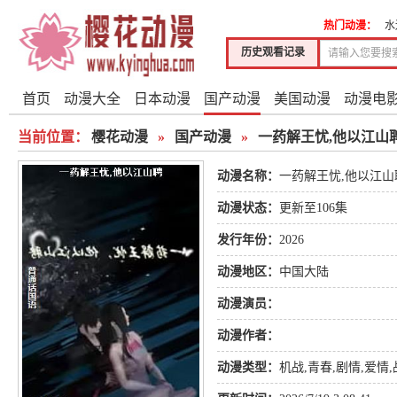
热门动漫：
水
历史观看记录
首页
动漫大全
日本动漫
国产动漫
美国动漫
动漫电
当前位置：
樱花动漫
»
国产动漫
»
一药解王忧,他以江山
动漫名称：
一药解王忧,他以江山
动漫状态：
更新至106集
发行年份：
2026
动漫地区：
中国大陆
动漫演员：
动漫作者：
动漫类型：
机战
,
青春
,
剧情
,
爱情
,