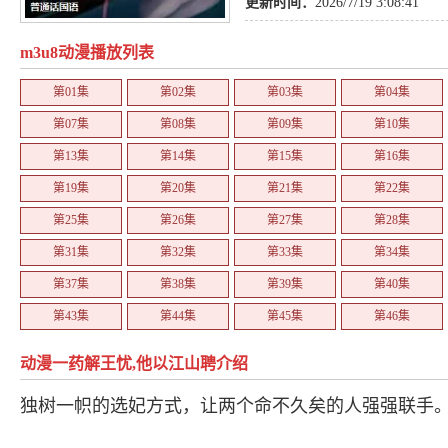
更新时间：
2026/7/19 3:08:41
m3u8动漫播放列表
第01集
第02集
第03集
第04集
第07集
第08集
第09集
第10集
第13集
第14集
第15集
第16集
第19集
第20集
第21集
第22集
第25集
第26集
第27集
第28集
第31集
第32集
第33集
第34集
第37集
第38集
第39集
第40集
第43集
第44集
第45集
第46集
第49集
第50集
第51集
第52集
动漫一药解王忧,他以江山聘介绍
第55集
第56集
第57集
第58集
独树一帜的选妃方式，让两个命不久矣的人强强联手
第61集
第62集
第63集
第64集
第67集
第68集
第69集
第70集