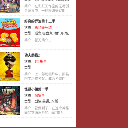
益智
,
恐怖
,
冒险
,
英语
,
奇幻
,
动作
,
简介：在彩虹工作室的无尽创
动画
意源泉中，一场魔法盛宴即.....
好奇的乔治第十二季
状态：
第15集完结
类型：
后宫
,
吸血鬼
,
动作
,
职场
,
犯罪
,
英语
,
动画
简介：暂无简介...
功夫熊猫2
状态：
共1集全
类型：
简介：上一部动画片中，熊猫
阿宝功成名就，成为名震四.....
怪诞小镇第一季
状态：
20集全
类型：
剧情
,
英语
,
TV版
简介：暑假到了，在这个神秘
而又充满危险的小镇“重力.....