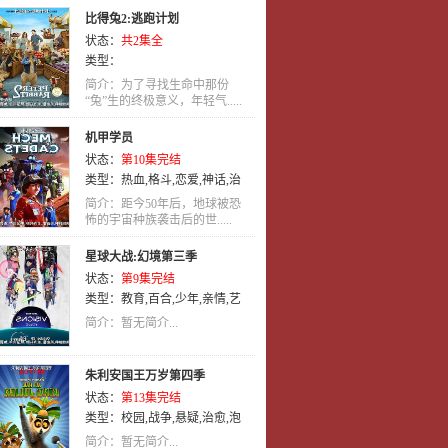
神魔
,
忍者
,
历史
,
歌舞
,
爱情
,
魔法
,
比得兔2:逃跑计划
同人
,
少年
,
少年爱
,
校园
,
搞笑
,
剧
状态：
共2集全
情
,
后宫
,
英语
,
奇幻
,
推理
,
侦探
,
玄
类型：
幻
,
动画
简介：为了寻找生命中那份
“兔”生的终极意义，年轻气.....
机甲学员
状态：
第10集完结
类型：
热血
,
格斗
,
恋爱
,
神话
,
治
愈
,
冒险
,
剧情
,
日语
,
英语
,
动画
简介：距今50年后，地球被恐
怖的宇宙种族袭击后的世.....
星球大战:幻境第三季
状态：
第9集完结
类型：
教育
,
百合
,
少年
,
亲情
,
艺
术
,
英语
,
动画
简介：暂无简介...
朱利安国王万岁第四季
状态：
第13集完结
类型：
校园
,
战争
,
悬疑
,
治愈
,
泡
面番
,
英语
,
动画
,
喜剧
简介：暂无简介...