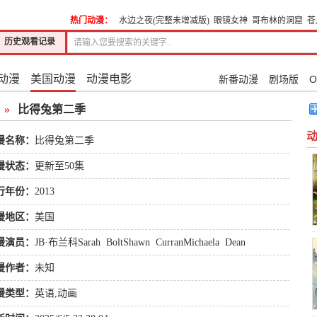
热门动漫：
水边之夜(完整未增减版)
眼镜女神
哥布林的洞窟
苍
历史观看记录
动漫
美国动漫
动漫电影
新番动漫
剧场版
O
»
比得兔第二季
漫名称：
比得兔第二季
漫状态：
更新至50集
行年份：
2013
漫地区：
美国
漫演员：
JB·布兰科Sarah
BoltShawn
CurranMichaela
Dean
漫作者：
未知
漫类型：
英语
,
动画