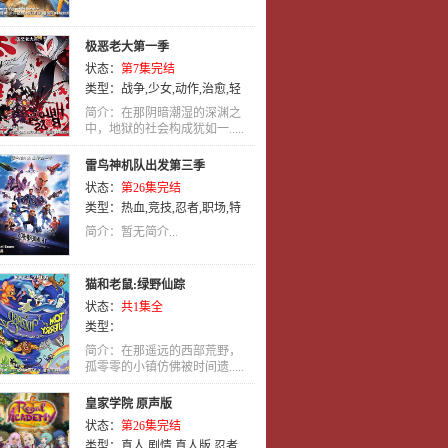
极恶老大第一季
状态：
第7集完结
类型：
战争
,
少女
,
动作
,
治愈
,
轻
松
,
英语
,
动画
简介：在那阴暗潮湿的深渊之
中，地狱的社会构成犹如一.....
雷鸟神机队出发第三季
状态：
第26集完结
类型：
热血
,
竞技
,
忍者
,
职场
,
特
摄
,
英语
,
动画
简介：暂无简介...
猫和老鼠:绿野仙踪
状态：
共1集全
类型：
简介：在那遥远的西部荒野，
孤零零的小镇仿佛被时间遗.....
皇家学院 原声版
状态：
第26集完结
类型：
真人
,
剧情
,
真人版
,
忍者
,