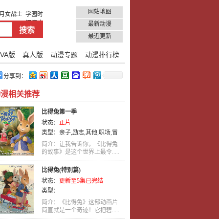
网站地图
月女战士
学园时
间停止
最新动漫
最近更新
VA版
真人版
动漫专题
动漫排行榜
分享到：
动漫相关推荐
比得兔第一季
状态：
正片
类型：
亲子
,
励志
,
其他
,
职场
,
冒
险
,
战斗
,
职业
,
治愈
,
亲情
,
格斗
,
益
简介：让我告诉你，《比得兔
智
的故事》是这个世界上最令.....
,
犯罪
,
青春
,
未来
,
真人
,
真人版
,
萝莉
,
穿越
,
刑侦
,
耽美
,
吸血鬼
,
悬
比得兔(特别篇)
疑
,
热血
,
运动
,
战争
,
喜剧
,
机
状态：
更新至5集已完结
械
,
LOLI
,
轻松
,
惊悚
,
特摄
,
竞技
,
类型：
娱乐
,
女性向
,
社会
,
恐怖
,
百合
,
恋
爱
,
童话
,
武侠
,
科幻
,
宠物
,
教育
,
动
简介：《比得兔》这部动画片
简直就是一个奇迹！它把碧.....
作
,
泡面番
,
机战
,
神话
,
少女
,
艺术
,