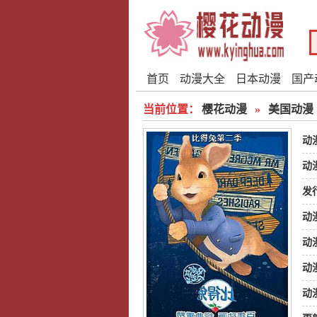
首页
动漫大全
日本动漫
国产
当前位置：
樱花动漫
»
美国动漫
动
动
发
动
动
动
动