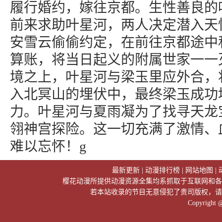
履行婚约，嫁往京都。生性善良的
前来求助叶星河，两人决定潜入天
安雪云偷偷约定，在前往京都途中
算账，将当日起义的附属世家一一
境之上，叶星河与梁玉里应外合，
入北冥山的埋伏中，最终梁玉成功
力。叶星河与夏雨凝为了找寻天龙
翎神宫探险。这一切充满了激情、
难以忘怀！g
最新更新
|
动漫排行榜
|
网站地图
|
樱花动漫所提供动漫资源全集均系抓取于互联网和各
若本站收录的节目无意侵犯了贵司版权，请
Copyright 