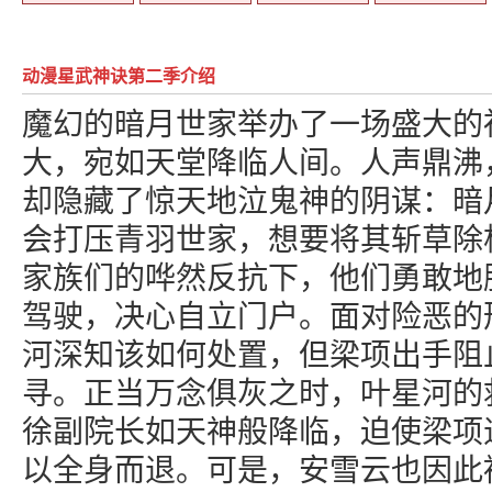
动漫星武神诀第二季介绍
魔幻的暗月世家举办了一场盛大的
大，宛如天堂降临人间。人声鼎沸
却隐藏了惊天地泣鬼神的阴谋：暗
会打压青羽世家，想要将其斩草除
家族们的哗然反抗下，他们勇敢地
驾驶，决心自立门户。面对险恶的
河深知该如何处置，但梁项出手阻
寻。正当万念俱灰之时，叶星河的
徐副院长如天神般降临，迫使梁项
以全身而退。可是，安雪云也因此