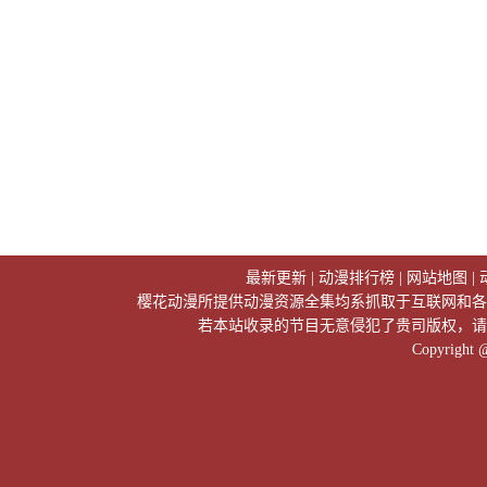
最新更新
|
动漫排行榜
|
网站地图
|
樱花动漫所提供动漫资源全集均系抓取于互联网和各
若本站收录的节目无意侵犯了贵司版权，请
Copyright 